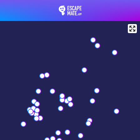
EscapeMate.app : Esc