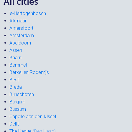
All cities
's-Hertogenbosch
Alkmaar
Amersfoort
Amsterdam
Apeldoorn
Assen
Baarn
Bemmel
Berkel en Rodenrijs
Best
Breda
Bunschoten
Burgum
Bussum
Capelle aan den IJssel
Delft
The Hague
(Den Haag)