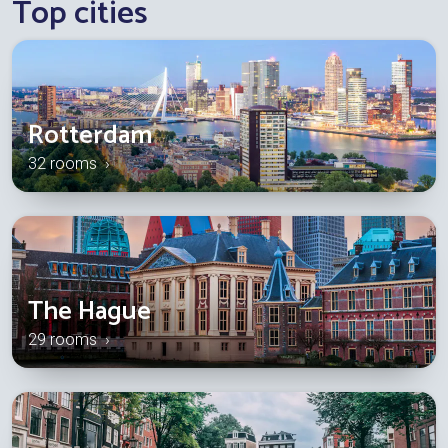
Top cities
Rotterdam
32 rooms ›
The Hague
29 rooms ›