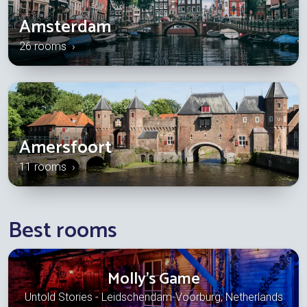
Amsterdam
26 rooms ›
Amersfoort
11 rooms ›
Best rooms
Molly's Game
Untold Stories - Leidschendam-Voorburg, Netherlands