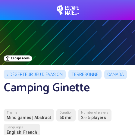
EscapeMate.app : Esc
Escape room
DÉSERTEUR JEU D'ÉVASION
TERREBONNE
CANADA
Camping Ginette
Theme
Duration
Number of players
Mind games | Abstract
60 min
2
5 players
to
Languages
English
French
,