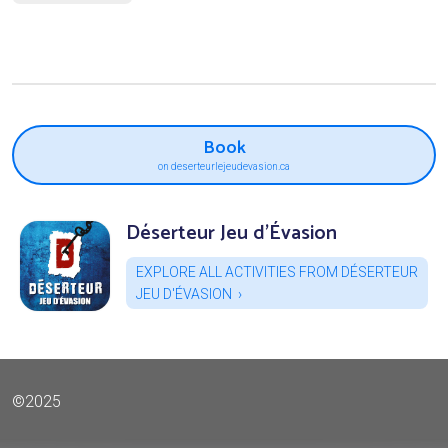
Book
on deserteurlejeudevasion.ca
Déserteur Jeu d'Évasion
EXPLORE ALL ACTIVITIES FROM DÉSERTEUR
JEU D'ÉVASION
©2025